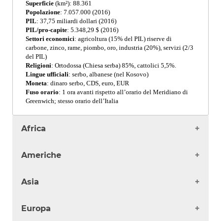
Superficie
(km²): 88.361
Popolazione
: 7.057.000 (2016)
PIL
: 37,75 miliardi dollari (2016)
PIL/pro-capite
: 5.348,29 $ (2016)
Settori economici
: agricoltura (15% del PIL) riserve di
carbone, zinco, rame, piombo, oro, industria (20%), servizi (2/3
del PIL)
Religioni
: Ortodossa (Chiesa serba) 85%, cattolici 5,5%.
Lingue ufficiali
: serbo, albanese (nel Kosovo)
Moneta
: dinaro serbo, CDS, euro, EUR
Fuso orario
: 1 ora avanti rispetto all’orario del Meridiano di
Greenwich; stesso orario dell’Italia
Africa
Algeria
Americhe
Angola
Benin
Antigua
Asia
Burkina Faso
Argentina
Burundi
Bahamas
Afghanistan
Camerun
Europa
Barbados
Arabia Saudita
Capo Verde
Belize