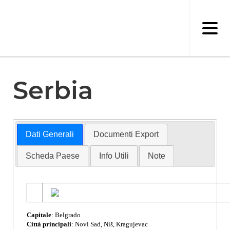
Salta
al
contenuto
principale
Serbia
Dati Generali
Documenti Export
Scheda Paese
Info Utili
Note
Capitale
: Belgrado
Città principali
: Novi Sad, Niš, Kragujevac