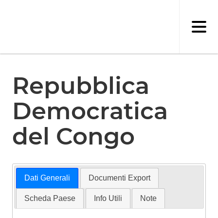
Salta
al
contenuto
principale
Repubblica
Democratica
del Congo
Dati Generali
Documenti Export
Scheda Paese
Info Utili
Note