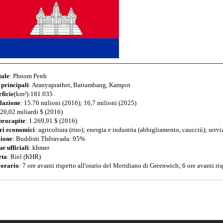
tale
: Phnom Penh
 principali
: Aranyaprathet, Battambang, Kampot
ficie
(km²):181.035
lazione
: 15.76 milioni (2016); 16,7 milioni (2025)
 20,02 miliardi $ (2016)
procapite
: 1.269,91 $ (2016)
ri economici
: agricoltura (riso); energia e industria (abbigliamento, caucciù); servi
gione
: Buddisti Thêravada: 95%
e ufficiali
: khmer
ta
: Riel (KHR)
 orario
: 7 ore avanti rispetto all'orario del Meridiano di Greenwich; 6 ore avanti risp