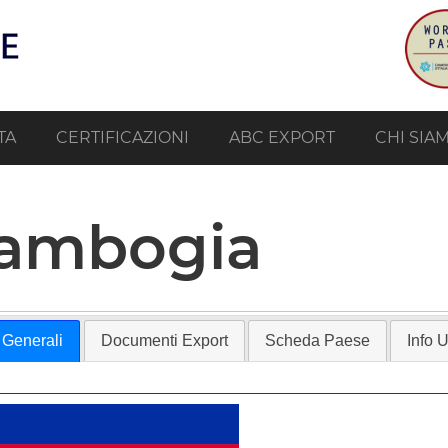
TA
CERTIFICAZIONI
ABC EXPORT
CHI SIA
ambogia
 Generali
Documenti Export
Scheda Paese
Info Ut