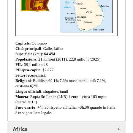
Capitale
: Colombo
Città principali
: Galle, Jaffna
Superficie
(km²): 64 454
Popolazione
: 21 milioni (2011); 22,8 milioni (2025)
PIL
: 59,1 miliardi $
PIL/pro-capite
: $2.877
Settori economici
:
Religioni
: Buddista 69,1% 7,6% musulmani, indù 7.1%,
cristiana 6,2%
Lingue ufficiali
: singalese, tamil
Moneta
: Rupia Sri Lanka (LKR) 1 euro = circa 163 rupie
(marzo 2013)
Fuso orario
: +4h.30 rispetto all'Italia; +3h.30 quando in Italia
è in vigore l'ora legale.
Africa