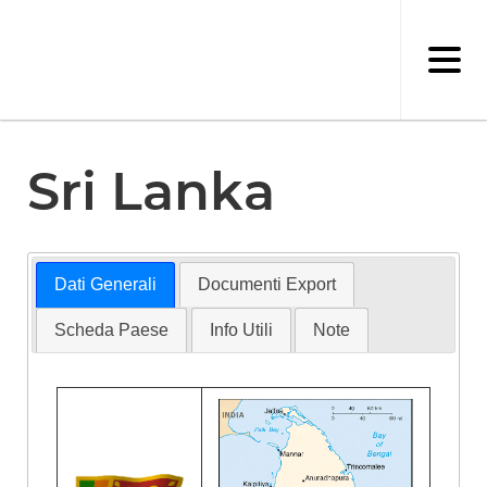
Salta
al
contenuto
principale
Sri Lanka
Dati Generali
Documenti Export
Scheda Paese
Info Utili
Note