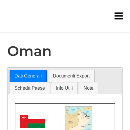
Salta
al
contenuto
principale
Oman
Dati Generali
Documenti Export
Scheda Paese
Info Utili
Note