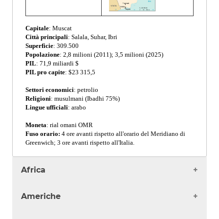
Capitale
: Muscat
Città principali
: Salala, Suhar, Ibri
Superficie
: 309.500
Popolazione
: 2,8 milioni (2011); 3,5 milioni (2025)
PIL
: 71,9 miliardi $
PIL pro capite
: $23 315,5
Settori economici
: petrolio
Religioni
: musulmani (Ibadhi 75%)
Lingue ufficiali
: arabo
Ogni vo
Moneta
: rial omani OMR
Fuso orario:
4 ore avanti rispetto all'orario del Meridiano di
Greenwich; 3 ore avanti rispetto all'Italia.
Africa
Algeria
Americhe
Angola
Benin
Antigua