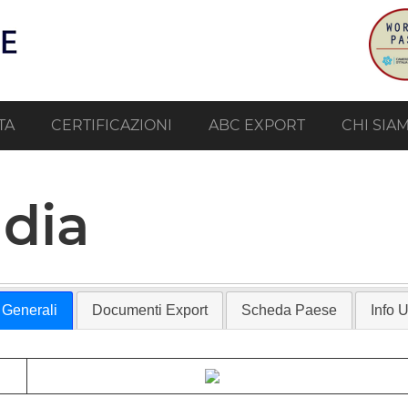
TA
CERTIFICAZIONI
ABC EXPORT
CHI SIA
ndia
 Generali
Documenti Export
Scheda Paese
Info Ut