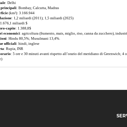
tale
: Delhi
 principali
: Bombay, Calcutta, Madras
rficie
(km²): 3.166.944
lazione
: 1,2 miliardi (2011); 1,5 miliardi (2025)
 1.676,1 miliardi $
pro-capite
: 1.388,8$
ri economici
: agricoltura (frumento, mais, miglio, riso, canna da zucchero), industri
ioni
: Hindu 80,5%; Musulmani 13,4%.
e ufficiali
: hindi, inglese
ta
: Rupia, INR
 orario
: 5 ore e 30 minuti avanti rispetto all’orario del meridiano di Greenwich; 4 or
e)
SER