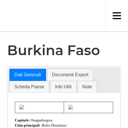
Salta
al
contenuto
principale
Burkina Faso
Dati Generali
Documenti Export
Scheda Paese
Info Utili
Note
Capitale:
Ouagadougou
Città principali
: Bobo Dioulasso