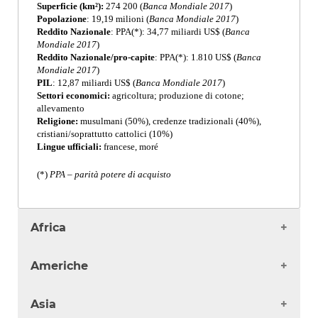
Superficie (km²):
274 200 (
Banca Mondiale 2017
)
Popolazione
: 19,19 milioni (
Banca Mondiale 2017
)
Reddito Nazionale
: PPA(*): 34,77 miliardi US$ (
Banca
Mondiale 2017
)
Reddito Nazionale/pro-capite
: PPA(*): 1.810 US$ (
Banca
Mondiale 2017
)
PIL
: 12,87 miliardi US$ (
Banca Mondiale 2017
)
Settori economici:
agricoltura; produzione di cotone;
allevamento
Religione:
musulmani (50%), credenze tradizionali (40%),
cristiani/soprattutto cattolici (10%)
Lingue ufficiali:
francese, moré
(*)
PPA – parità potere di acquisto
Africa
Algeria
Americhe
Angola
Benin
Antigua
Asia
Burkina Faso
Argentina