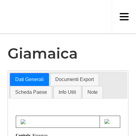
Salta
al
contenuto
principale
Giamaica
Dati Generali
Documenti Export
Scheda Paese
Info Utili
Note
Capitale
: Kingston