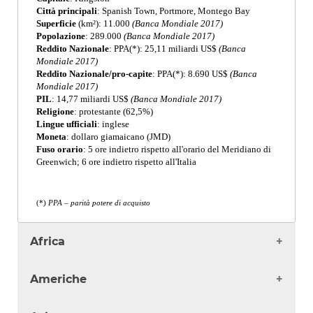
Città principali
: Spanish Town, Portmore, Montego Bay
Superficie
(km²): 11.000
(Banca Mondiale 2017)
Popolazione
: 289.000
(Banca Mondiale 2017)
Reddito Nazionale
: PPA(*): 25,11 miliardi US$
(Banca
Mondiale 2017)
Reddito Nazionale/pro-capite
: PPA(*): 8.690 US$
(Banca
Mondiale 2017)
PIL
: 14,77 miliardi US$
(Banca Mondiale 2017)
Religione
: protestante (62,5%)
Lingue ufficiali
: inglese
Moneta
: dollaro giamaicano (JMD)
Fuso orario
: 5 ore indietro rispetto all'orario del Meridiano di
Greenwich; 6 ore indietro rispetto all'Italia
(*)
PPA – parità potere di acquisto
Africa
Algeria
Americhe
Angola
Benin
Antigua