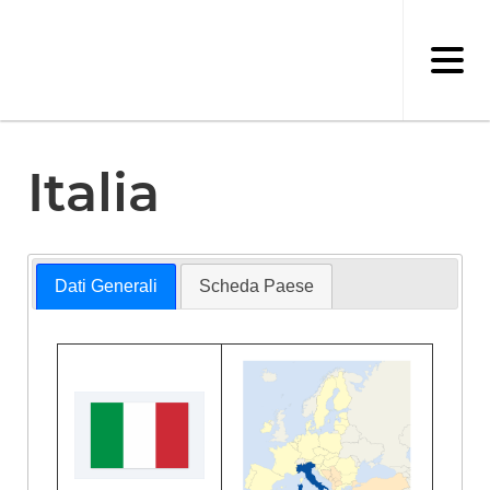
Salta
al
contenuto
principale
Italia
Dati Generali
Scheda Paese