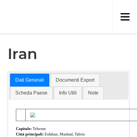
Salta
al
contenuto
principale
Iran
Dati Generali
Documenti Export
Scheda Paese
Info Utili
Note
Capitale:
Teheran
Città principali:
Esfahan, Mashad, Tabriz