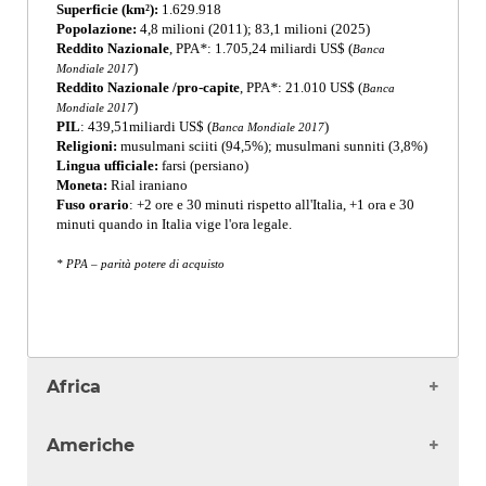
Superficie (km²):
1.629.918
Popolazione:
4,8 milioni (2011); 83,1 milioni (2025)
Reddito Nazionale
, PPA
*
: 1.705,24 miliardi US$ (
Banca
)
Mondiale 2017
Reddito Nazionale /pro-capite
, PPA
*
: 21.010 US$ (
Banca
)
Mondiale 2017
PIL
: 439,51miliardi US$ (
)
Banca Mondiale 2017
Religioni:
musulmani sciiti (94,5%); musulmani sunniti (3,8%)
Lingua ufficiale:
farsi (persiano)
Moneta:
Rial iraniano
Fuso orario
: +2 ore e 30 minuti rispetto all'Italia, +1 ora e 30
minuti quando in Italia vige l'ora legale.
* PPA – parità potere di acquisto
Africa
Algeria
Americhe
Angola
Benin