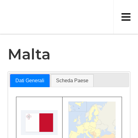
Salta
al
contenuto
principale
Malta
Dati Generali
Scheda Paese