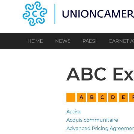
Salta
al
contenuto
principale
HOME
NEWS
PAESI
CARNET A
ABC Ex
(1)
|
|
|
|
|
A
B
C
D
E
(11)
(6)
(22)
(7)
(4)
(
Accise
Acquis communitaire
Advanced Pricing Agreeme