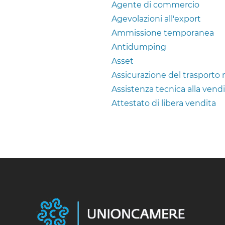
Agente di commercio
Agevolazioni all'export
Ammissione temporanea
Antidumping
Asset
Assicurazione del trasporto 
Assistenza tecnica alla vend
Attestato di libera vendita