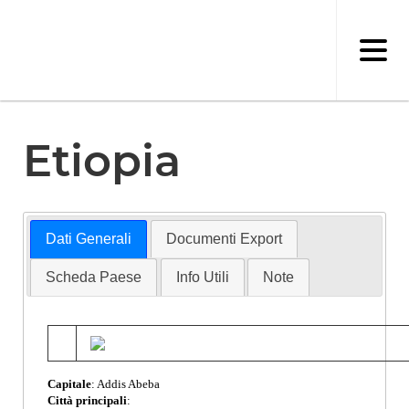
Salta
al
contenuto
principale
Etiopia
Dati Generali
Documenti Export
Scheda Paese
Info Utili
Note
Capitale
: Addis Abeba
Città principali
: