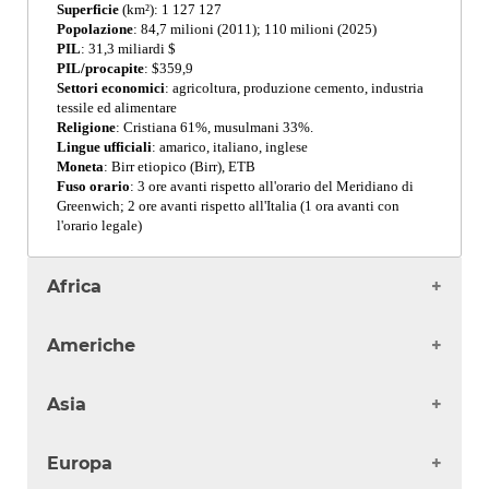
Superficie
(km²): 1 127 127
Popolazione
: 84,7 milioni (2011); 110 milioni (2025)
PIL
: 31,3 miliardi $
PIL/procapite
: $359,9
Settori economici
: agricoltura, produzione cemento, industria
tessile ed alimentare
Religione
: Cristiana 61%, musulmani 33%.
Lingue ufficiali
: amarico, italiano, inglese
Moneta
: Birr etiopico (Birr), ETB
Fuso orario
: 3 ore avanti rispetto all'orario del Meridiano di
Greenwich; 2 ore avanti rispetto all'Italia (1 ora avanti con
l'orario legale)
Africa
Algeria
Americhe
Angola
Benin
Antigua
Asia
Burkina Faso
Argentina
Burundi
Bahamas
Afghanistan
Camerun
Europa
Barbados
Arabia Saudita
Capo Verde