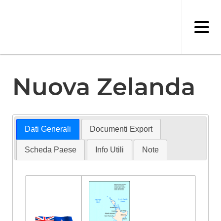
Salta
al
contenuto
principale
Nuova Zelanda
Dati Generali
Documenti Export
Scheda Paese
Info Utili
Note