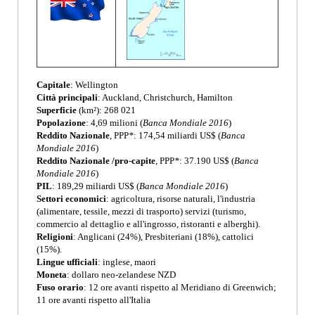
Capitale
: Wellington
Città principali
: Auckland, Christchurch, Hamilton
Superficie
(km²): 268 021
Popolazione
: 4,69 milioni (
Banca Mondiale 2016
)
Reddito Nazionale
, PPP
*
: 174,54 miliardi US$ (
Banca
Mondiale 2016
)
Reddito Nazionale /pro-capite
, PPP
*
: 37.190 US$ (
Banca
Mondiale 2016
)
PIL
: 189,29 miliardi US$ (
Banca Mondiale 2016
)
Settori economici
: agricoltura, risorse naturali, l'industria
(alimentare, tessile, mezzi di trasporto) servizi (turismo,
commercio al dettaglio e all'ingrosso, ristoranti e alberghi).
Religioni
: Anglicani (24%), Presbiteriani (18%), cattolici
(15%).
Lingue ufficiali
: inglese, maori
Moneta
: dollaro neo-zelandese NZD
Fuso orario
: 12 ore avanti rispetto al Meridiano di Greenwich;
11 ore avanti rispetto all'Italia