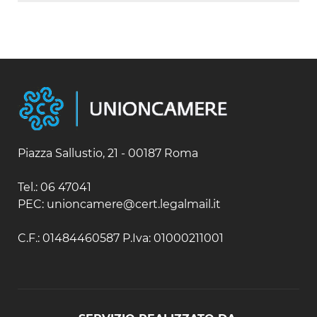
Austria
Australia
Belgio / Lussemburgo
Fiji
Bielorussia
Isole Salomone
Bulgaria
Nuova Caledonia
Cipro
Nuova Zelanda
Croazia
Papua Nuova Guinea
Danimarca
Samoa
Estonia
Finlandia
Francia
Piazza Sallustio, 21 - 00187 Roma
Germania
Gibilterra
Tel.: 06 47041
Grecia
PEC: unioncamere@cert.legalmail.it
Irlanda
Islanda
C.F.: 01484460587 P.Iva: 01000211001
Italia
Lettonia
Lituania
Malta
Moldavia