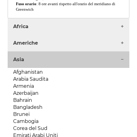
Fuso orario
: 8 ore avanti rispetto all'orario del meridiano di
Greenwich
Africa
Algeria
Americhe
Angola
Benin
Antigua
Asia
Burkina Faso
Argentina
Burundi
Bahamas
Afghanistan
Camerun
Barbados
Arabia Saudita
Capo Verde
Belize
Armenia
Ciad
Bermuda
Azerbaijan
Comore
Bolivia
Bahrain
Costa d'Avorio
Brasile
Bangladesh
Egitto
Canada
Brunei
Eritrea
Cile
Cambogia
Etiopia
Colombia
Corea del Sud
Gabon
Costa Rica
Emirati Arabi Uniti