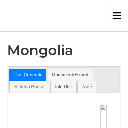
Salta
al
contenuto
principale
Mongolia
Dati Generali
Documenti Export
Scheda Paese
Info Utili
Note