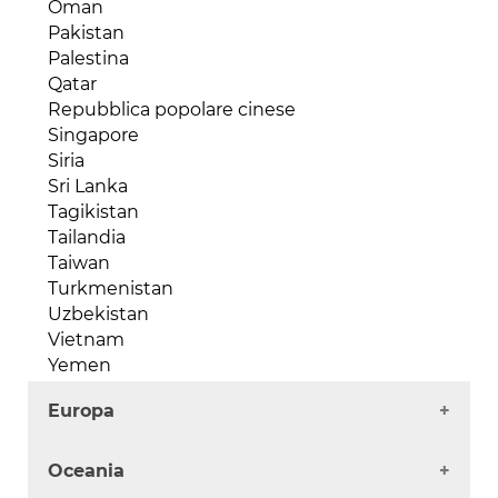
Oman
Repubblica Democratica del Congo
Pakistan
Ruanda
Palestina
Senegal
Qatar
Seychelles
Repubblica popolare cinese
Sierra Leone
Singapore
Somalia
Siria
Sud Africa
Sri Lanka
Sudan
Tagikistan
Tanzania
Tailandia
Togo
Taiwan
Tunisia
Turkmenistan
Uganda
Uzbekistan
Zambia
Vietnam
Zimbabwe
Yemen
Europa
Albania
Oceania
Andorra