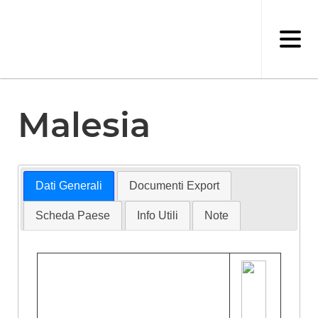
Salta
al
contenuto
principale
Malesia
Dati Generali
Documenti Export
Scheda Paese
Info Utili
Note