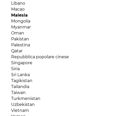
Saint Lucia
Libano
Mozambico
Stati Uniti
Macao
Niger
Suriname
Malesia
Nigeria
Trinidad e Tobago
Mongolia
Repubblica Centraficana
Uruguay
Myanmar
Repubblica del Congo (Congo-Brazaville)
Venezuela
Oman
Repubblica Democratica del Congo
Pakistan
Ruanda
Palestina
Senegal
Qatar
Seychelles
Repubblica popolare cinese
Sierra Leone
Singapore
Somalia
Siria
Sud Africa
Sri Lanka
Sudan
Tagikistan
Tanzania
Tailandia
Togo
Taiwan
Tunisia
Turkmenistan
Uganda
Uzbekistan
Zambia
Vietnam
Zimbabwe