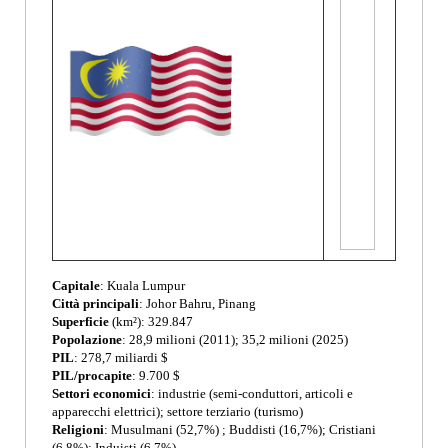
Capitale
: Kuala Lumpur
Città principali
: Johor Bahru, Pinang
Superficie
(km²): 329.847
Popolazione
: 28,9 milioni (2011); 35,2 milioni (2025)
PIL
: 278,7 miliardi $
PIL/procapite
: 9.700 $
Settori economici
: industrie (semi-conduttori, articoli e
apparecchi elettrici); settore terziario (turismo)
Religioni
: Musulmani (52,7%) ; Buddisti (16,7%); Cristiani
(6,8%); Induisti (6,7%)