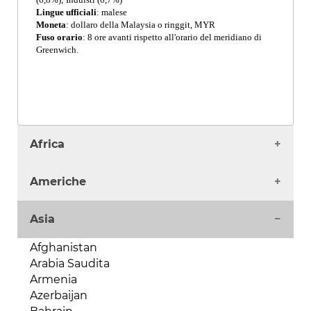
Lingue ufficiali
: malese
Moneta
: dollaro della Malaysia o ringgit, MYR
Fuso orario
: 8 ore avanti rispetto all'orario del meridiano di
Greenwich.
Africa
Algeria
Americhe
Angola
Benin
Antigua
Asia
Burkina Faso
Argentina
Burundi
Bahamas
Afghanistan
Camerun
Barbados
Arabia Saudita
Capo Verde
Belize
Armenia
Ciad
Bermuda
Azerbaijan
Comore
Bolivia