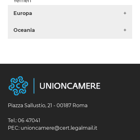
Yemen
Europa
Albania
Oceania
Andorra
Austria
Australia
Belgio / Lussemburgo
Fiji
Bielorussia
Isole Salomone
Bulgaria
Nuova Caledonia
Cipro
Nuova Zelanda
Croazia
Papua Nuova Guinea
Danimarca
Samoa
Estonia
Finlandia
Francia
Piazza Sallustio, 21 - 00187 Roma
Germania
Gibilterra
Tel.: 06 47041
Grecia
PEC: unioncamere@cert.legalmail.it
Irlanda