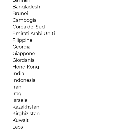
Bahrain
Costa d'Avorio
Brasile
Bangladesh
Egitto
Canada
Brunei
Eritrea
Cile
Cambogia
Etiopia
Colombia
Corea del Sud
Gabon
Costa Rica
Emirati Arabi Uniti
Gambia
Cuba
Filippine
Ghana
Dipartimenti d'oltremare
Georgia
Gibuti
Ecuador
Giappone
Guinea Bissau
El Salvador
Giordania
Guinea Conakry
Giamaica
Hong Kong
Guinea Equatoriale
Guyana
India
Kenya
Haiti
Indonesia
Liberia
Honduras
Iran
Libia
Messico
Iraq
Madagascar
Nicaragua
Israele
Malawi
Panama
Kazakhstan
Mali
Paraguay
Kirghizistan
Marocco
Perù
Kuwait
Mauritania
Repubblica Dominicana
Laos
Mauritius