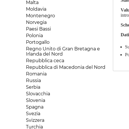
Kuwait
Sta
Mauritania
Malta
Repubblica Dominicana
Laos
Mauritius
Moldavia
Val
Saint Lucia
Libano
Mozambico
intr
Montenegro
Stati Uniti
Macao
Niger
Norvegia
Suriname
Sch
Malesia
Nigeria
Paesi Bassi
Trinidad e Tobago
Mongolia
Dati
Repubblica Centraficana
Polonia
Uruguay
Myanmar
Repubblica del Congo (Congo-
Portogallo
Venezuela
Oman
Brazaville)
Su
Regno Unito di Gran Bretagna e
Pakistan
Repubblica Democratica del
Irlanda del Nord
Po
Congo
Palestina
Repubblica ceca
Ruanda
Qatar
Repubblica di Macedonia del Nord
Senegal
Repubblica popolare cinese
Romania
Seychelles
Singapore
Russia
Sierra Leone
Siria
Serbia
Somalia
Sri Lanka
Slovacchia
Sud Africa
Tagikistan
Slovenia
Sudan
Tailandia
Spagna
Tanzania
Taiwan
Svezia
Togo
Turkmenistan
Svizzera
Tunisia
Uzbekistan
Turchia