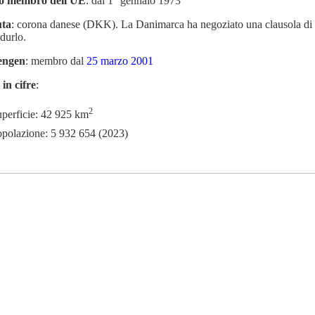
to membro dell'UE
: dal 1° gennaio 1973
uta
: corona danese (DKK). La Danimarca ha negoziato una clausola di e
odurlo.
engen
: membro dal
25 marzo 2001
 in cifre
:
2
perficie: 42 925 km
polazione: 5 932 654 (2023)