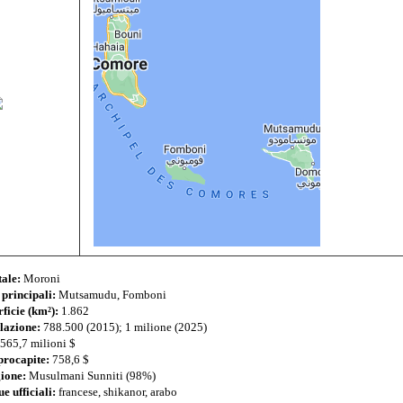
tale:
Moroni
 principali:
Mutsamudu, Fomboni
ficie (km²):
1.862
lazione:
788.500 (2015); 1 milione (2025)
565,7 milioni $
procapite:
758,6 $
gione:
Musulmani Sunniti (98%)
e ufficiali:
francese, shikanor, arabo