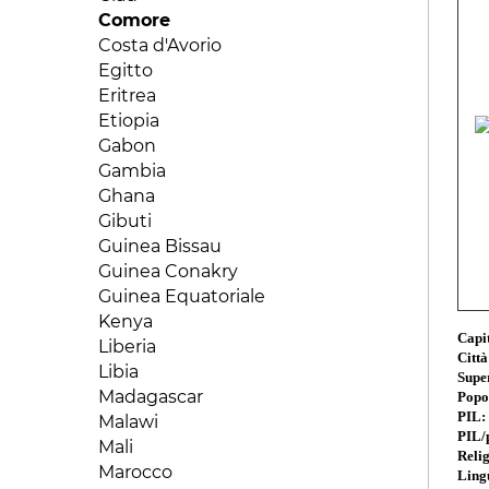
Comore
Costa d'Avorio
Egitto
Eritrea
Etiopia
Gabon
Gambia
Ghana
Gibuti
Guinea Bissau
Guinea Conakry
Guinea Equatoriale
Kenya
Capi
Liberia
Città
Libia
Super
Madagascar
Popo
PIL:
Malawi
PIL/
Mali
Reli
Marocco
Lingu