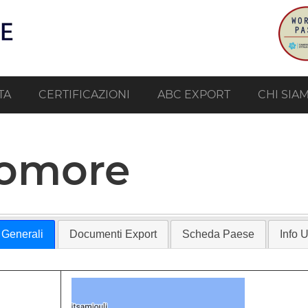
TA
CERTIFICAZIONI
ABC EXPORT
CHI SIA
omore
 Generali
Documenti Export
Scheda Paese
Info Ut