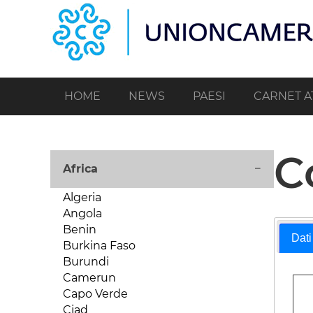
Salta
al
contenuto
principale
HOME
NEWS
PAESI
CARNET A
C
Africa
Algeria
Angola
Benin
Dati
Burkina Faso
Burundi
Camerun
Capo Verde
Ciad