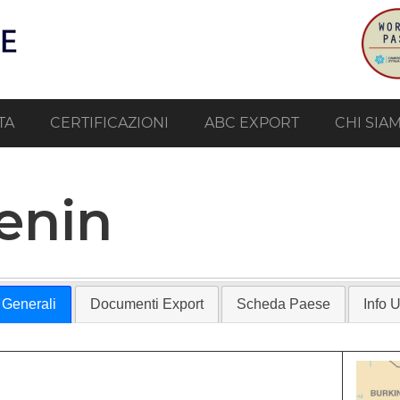
TA
CERTIFICAZIONI
ABC EXPORT
CHI SIA
enin
 Generali
Documenti Export
Scheda Paese
Info Ut