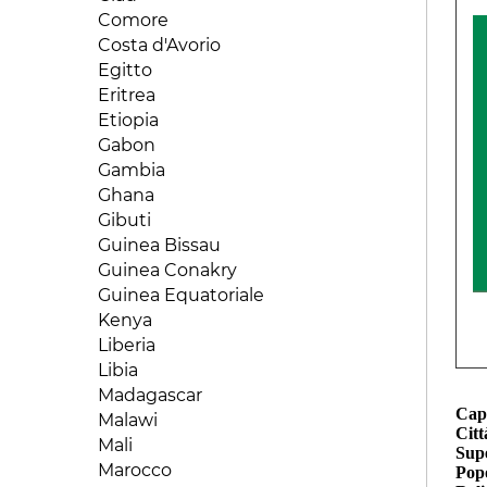
Comore
Costa d'Avorio
Egitto
Eritrea
Etiopia
Gabon
Gambia
Ghana
Gibuti
Guinea Bissau
Guinea Conakry
Guinea Equatoriale
Kenya
Liberia
Libia
Madagascar
Capi
Malawi
Citt
Mali
Supe
Marocco
Pop