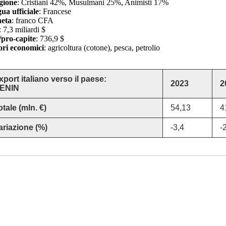
gione
: Cristiani 42%, Musulmani 25%, Animisti 17%
ua ufficiale
: Francese
eta
: franco CFA
: 7,3 miliardi $
pro-capite
: 736,9 $
ori economici
: agricoltura (cotone), pesca, petrolio
xport italiano verso il paese:
2023
2
ENIN
otale (mln. €)
54,13
4
ariazione (%)
-3,4
-