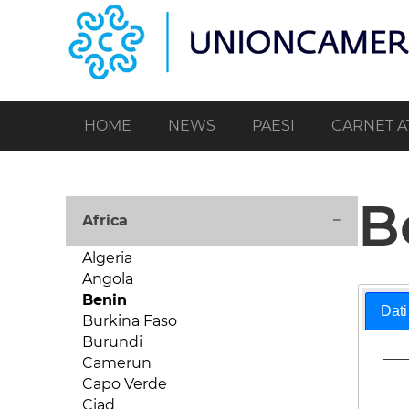
Salta
al
contenuto
principale
HOME
NEWS
PAESI
CARNET A
B
Africa
Algeria
Angola
Benin
Dati
Burkina Faso
Burundi
Camerun
Capo Verde
Ciad