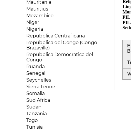
Reli
Mauritania
Ling
Mauritius
Mon
Mozambico
PIL
Niger
PIL/
Sett
Nigeria
Repubblica Centraficana
Repubblica del Congo (Congo-
E
Brazaville)
B
Repubblica Democratica del
Congo
T
Ruanda
Senegal
V
Seychelles
Sierra Leone
Somalia
Sud Africa
Sudan
Tanzania
Togo
Tunisia