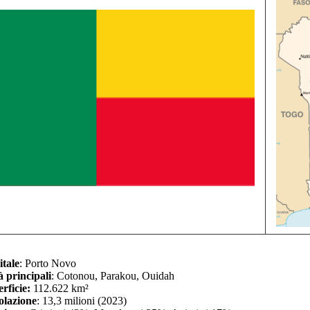
tale
: Porto Novo
à principali
: Cotonou, Parakou, Ouidah
rficie:
112.622 km²
olazione
: 13,3 milioni (2023)