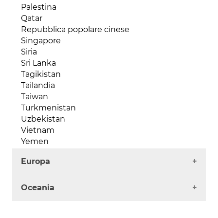
Palestina
Senegal
Qatar
Seychelles
Repubblica popolare cinese
Sierra Leone
Singapore
Somalia
Siria
Sud Africa
Sri Lanka
Sudan
Tagikistan
Tanzania
Tailandia
Togo
Taiwan
Tunisia
Turkmenistan
Uganda
Uzbekistan
Zambia
Vietnam
Zimbabwe
Yemen
Europa
Albania
Oceania
Andorra
Austria
Australia
Belgio / Lussemburgo