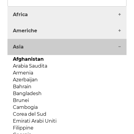
Africa
Algeria
Americhe
Angola
Benin
Antigua
Asia
Burkina Faso
Argentina
Burundi
Bahamas
Afghanistan
Camerun
Barbados
Arabia Saudita
Capo Verde
Belize
Armenia
Ciad
Bermuda
Azerbaijan
Comore
Bolivia
Bahrain
Costa d'Avorio
Brasile
Bangladesh
Egitto
Canada
Brunei
Eritrea
Cile
Cambogia
Etiopia
Colombia
Corea del Sud
Gabon
Costa Rica
Emirati Arabi Uniti
Gambia
Cuba
Filippine
Ghana
Dipartimenti d'oltremare