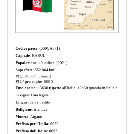
Codice paese
: (660), AF
(1)
Capitale
: KABUL
Popolazione
: 40 milioni (2021)
Superficie
: 652.864 km²
PIL
: 19.564 milioni $
PIL / pro capite
: 600 $
Fuso orario
: +3h30 rispetto all'Italia; +2h30 quando in Italia è
in vigore l'ora legale.
Lingue:
dari e pashto
Religione
: islamica
Moneta
: Afgano
Prefisso per l'Italia
: 0039
Prefisso dall'Italia
:
0093