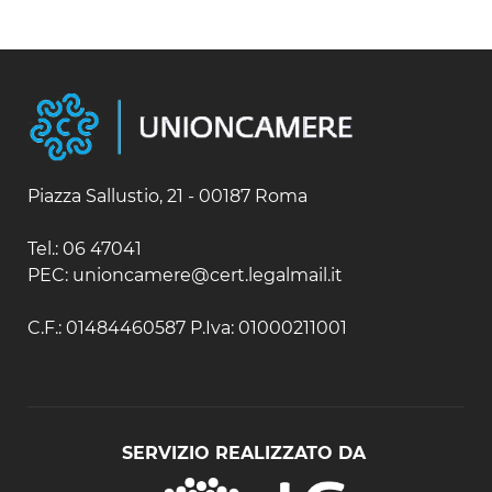
Fiji
Bielorussia
Isole Salomone
Bulgaria
Nuova Caledonia
Cipro
Nuova Zelanda
Croazia
Papua Nuova Guinea
Danimarca
Samoa
Estonia
Finlandia
Francia
Piazza Sallustio, 21 - 00187 Roma
Germania
Gibilterra
Tel.: 06 47041
Grecia
PEC: unioncamere@cert.legalmail.it
Irlanda
Islanda
C.F.: 01484460587 P.Iva: 01000211001
Italia
Lettonia
Lituania
Malta
Moldavia
SERVIZIO REALIZZATO DA
Montenegro