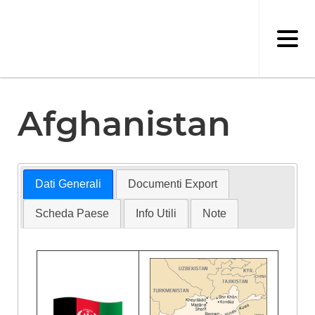
Salta
al
contenuto
principale
Afghanistan
Dati Generali
Documenti Export
Scheda Paese
Info Utili
Note