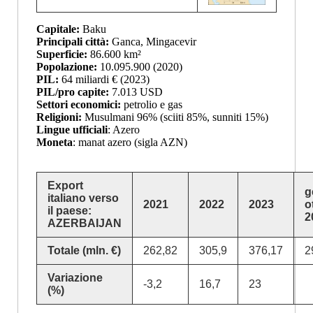
Capitale:
Baku
Principali città:
Ganca, Mingacevir
Superficie:
86.600 km²
Popolazione:
10.095.900 (2020)
PIL:
64 miliardi € (2023)
PIL/pro capite:
7.013 USD
Settori economici:
petrolio e gas
Religioni:
Musulmani 96% (sciiti 85%, sunniti 15%)
Lingue ufficiali
: Azero
Moneta
: manat azero (sigla AZN)
Export
g
italiano verso
2021
2022
2023
o
il paese:
2
AZERBAIJAN
Totale (mln. €)
262,82
305,9
376,17
2
Variazione
-3,2
16,7
23
(%)