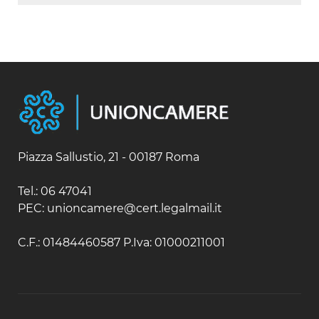
Austria
Australia
Belgio / Lussemburgo
Fiji
Bielorussia
Isole Salomone
Bulgaria
Nuova Caledonia
Cipro
Nuova Zelanda
Croazia
Papua Nuova Guinea
Danimarca
Samoa
Estonia
Finlandia
Francia
Piazza Sallustio, 21 - 00187 Roma
Germania
Gibilterra
Tel.: 06 47041
Grecia
PEC: unioncamere@cert.legalmail.it
Irlanda
Islanda
C.F.: 01484460587 P.Iva: 01000211001
Italia
Lettonia
Lituania
Malta