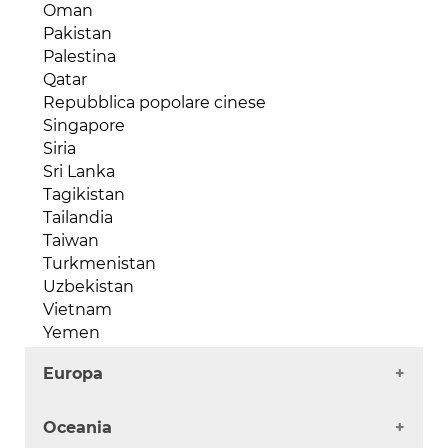
Venezuela
Oman
Repubblica Democratica del Congo
Pakistan
Ruanda
Palestina
Senegal
Qatar
Seychelles
Repubblica popolare cinese
Sierra Leone
Singapore
Somalia
Siria
Sud Africa
Sri Lanka
Sudan
Tagikistan
Tanzania
Tailandia
Togo
Taiwan
Tunisia
Turkmenistan
Uganda
Uzbekistan
Zambia
Vietnam
Zimbabwe
Yemen
Europa
Albania
Oceania
Andorra