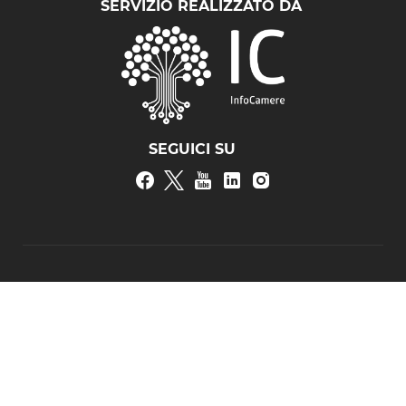
Moldavia
SERVIZIO REALIZZATO DA
Montenegro
Norvegia
Paesi Bassi
Polonia
Portogallo
Regno Unito di Gran Bretagna e Irlanda del
Nord
SEGUICI SU
Repubblica ceca
Repubblica di Macedonia del Nord
Romania
Russia
Serbia
Slovacchia
Slovenia
Spagna
Svezia
Svizzera
Turchia
Ucraina