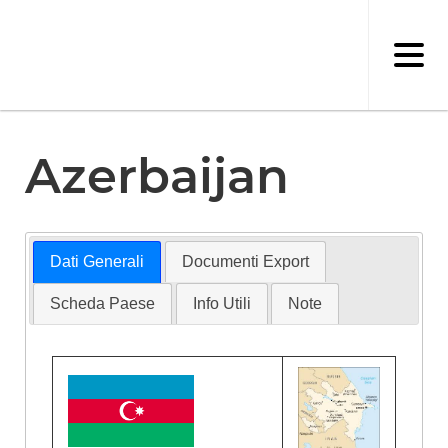
Salta
al
contenuto
principale
Azerbaijan
Dati Generali
Documenti Export
Scheda Paese
Info Utili
Note