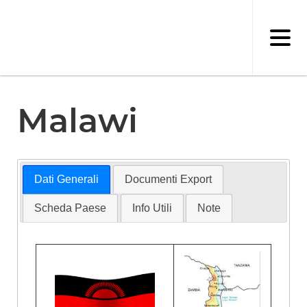
Salta
al
contenuto
principale
Malawi
Dati Generali
Documenti Export
Scheda Paese
Info Utili
Note