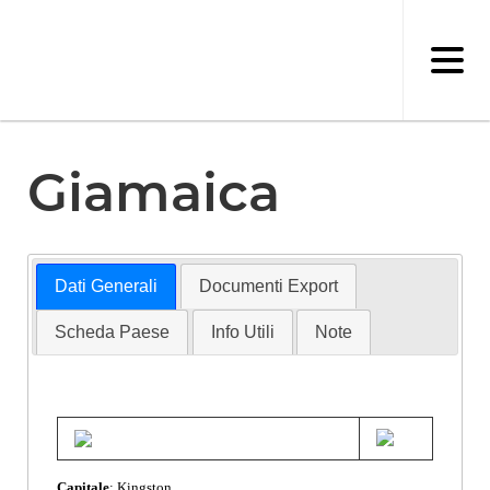
Salta
al
contenuto
principale
Giamaica
Dati Generali
Documenti Export
Scheda Paese
Info Utili
Note
Capitale
: Kingston