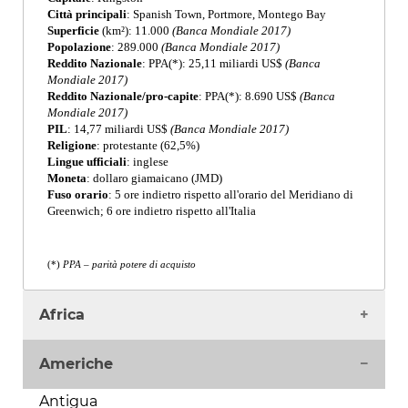
Città principali
: Spanish Town, Portmore, Montego Bay
Superficie
(km²): 11.000
(Banca Mondiale 2017)
Popolazione
: 289.000
(Banca Mondiale 2017)
Reddito Nazionale
: PPA(*): 25,11 miliardi US$
(Banca
Mondiale 2017)
Reddito Nazionale/pro-capite
: PPA(*): 8.690 US$
(Banca
Mondiale 2017)
PIL
: 14,77 miliardi US$
(Banca Mondiale 2017)
Religione
: protestante (62,5%)
Lingue ufficiali
: inglese
Moneta
: dollaro giamaicano (JMD)
Fuso orario
: 5 ore indietro rispetto all'orario del Meridiano di
Greenwich; 6 ore indietro rispetto all'Italia
(*)
PPA – parità potere di acquisto
Africa
Algeria
Americhe
Angola
Benin
Antigua