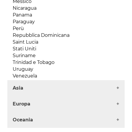
Messico
Madagascar
Nicaragua
Malawi
Panama
Mali
Paraguay
Marocco
Perù
Mauritania
Repubblica Dominicana
Mauritius
Saint Lucia
Mozambico
Stati Uniti
Niger
Suriname
Nigeria
Trinidad e Tobago
Repubblica Centraficana
Uruguay
Repubblica del Congo (Congo-Brazaville)
Venezuela
Repubblica Democratica del Congo
Ruanda
Asia
Senegal
Afghanistan
Seychelles
Europa
Arabia Saudita
Sierra Leone
Armenia
Somalia
Albania
Oceania
Azerbaijan
Sud Africa
Andorra
Bahrain
Sudan
Austria
Australia