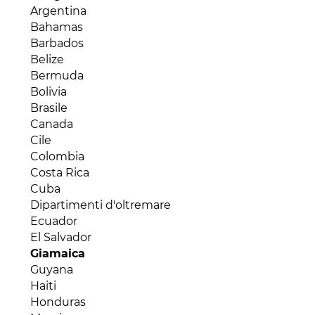
Burkina Faso
Argentina
Burundi
Bahamas
Camerun
Barbados
Capo Verde
Belize
Ciad
Bermuda
Comore
Bolivia
Costa d'Avorio
Brasile
Egitto
Canada
Eritrea
Cile
Etiopia
Colombia
Gabon
Costa Rica
Gambia
Cuba
Ghana
Dipartimenti d'oltremare
Gibuti
Ecuador
Guinea Bissau
El Salvador
Guinea Conakry
Giamaica
Guinea Equatoriale
Guyana
Kenya
Haiti
Liberia
Honduras
Libia