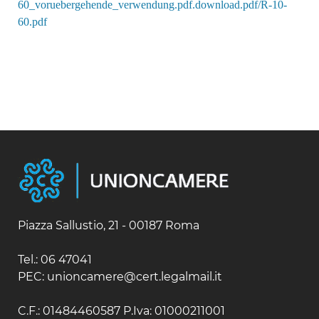
60_voruebergehende_verwendung.pdf.download.pdf/R-10-
60.pdf
Piazza Sallustio, 21 - 00187 Roma
Tel.: 06 47041
PEC: unioncamere@cert.legalmail.it
C.F.: 01484460587 P.Iva: 01000211001