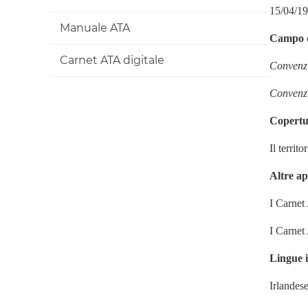
15/04/1
Manuale ATA
Campo di
Carnet ATA digitale
Convenz
Convenzi
Copertur
Il territ
Altre ap
I Carnet 
I Carne
Lingue i
Irlandese