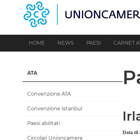
Salta
al
contenuto
principale
HOME
NEWS
PAESI
CARNET A
P
ATA
Convenzione ATA
Convenzione Istanbul
Ir
Paesi abilitati
Data di 
Circolari Unioncamere